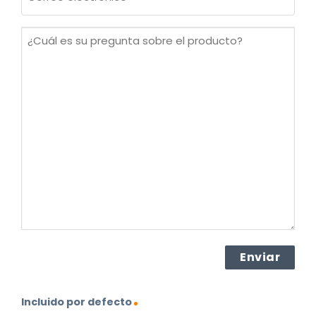
electrónico
(Obligatorio)
¿Cuál
es
su
pregunta
sobre
el
producto?
(Obligatorio)
Incluido por defecto