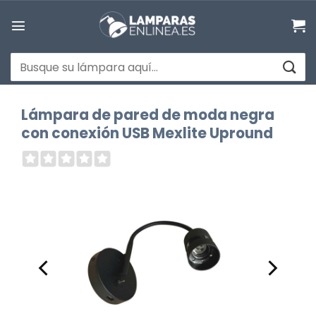
Saltar
al
contenido
Buscar
por:
Lámpara de pared de moda negra
con conexión USB Mexlite Upround