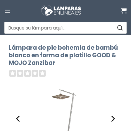
Saltar
al
contenido
Buscar
por:
Lámpara de pie bohemia de bambú
blanco en forma de platillo GOOD &
MOJO Zanzibar