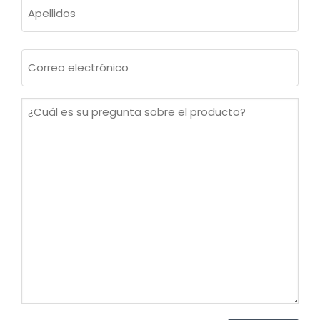
Apellidos
Correo
electrónico
(Obligatorio)
¿Cuál
es
su
pregunta
sobre
el
producto?
(Obligatorio)