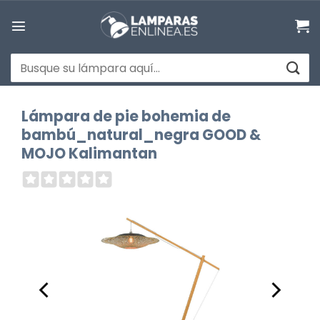
Saltar
al
contenido
Buscar
por:
Lámpara de pie bohemia de
bambú_natural_negra GOOD &
MOJO Kalimantan