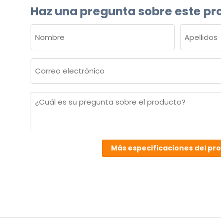
Haz una pregunta sobre este pr
NOMBRE
(OBLIGATORIO)
Nombre
Apellidos
Correo
electrónico
(Obligatorio)
¿Cuál
es
su
pregunta
sobre
Más especificaciones del pr
el
producto?
(Obligatorio)