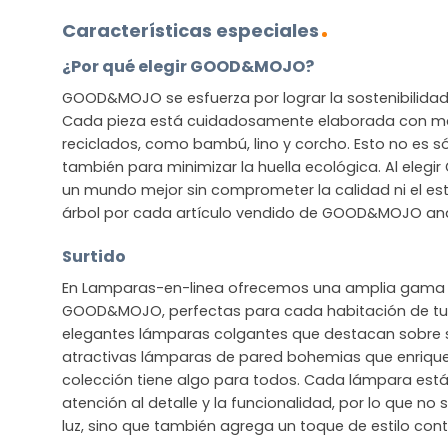
Características especiales
¿Por qué elegir GOOD&MOJO?
GOOD&MOJO se esfuerza por lograr la sostenibilidad s
Cada pieza está cuidadosamente elaborada con mat
reciclados, como bambú, lino y corcho. Esto no es sól
también para minimizar la huella ecológica. Al ele
un mundo mejor sin comprometer la calidad ni el est
árbol por cada artículo vendido de GOOD&MOJO and 
Surtido
En Lamparas-en-linea ofrecemos una amplia gama 
GOOD&MOJO, perfectas para cada habitación de tu 
elegantes lámparas colgantes que destacan sobre
atractivas lámparas de pared bohemias que enriquec
colección tiene algo para todos. Cada lámpara est
atención al detalle y la funcionalidad, por lo que no
luz, sino que también agrega un toque de estilo co