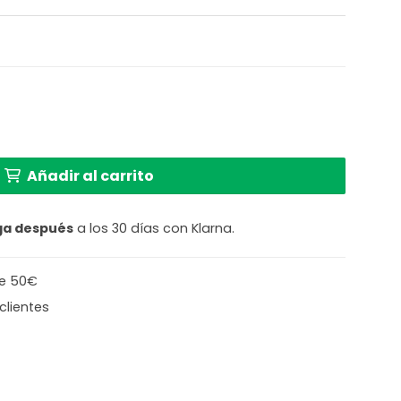
co triangular GOOD & MOJO Everest cantidad
Añadir al carrito
ga después
a los 30 días con Klarna.
de 50€
clientes