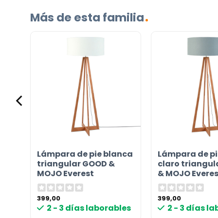
Más de esta familia
Incluido por defecto
Instrucciones en diferentes idiomas
Etiqueta energética
¿TIENES ALGUNA PREGUNTA?
Contáctenos. Puede comunicarse con nosotros p
de
Lámpara de pie blanca
Lámpara de pi
correo electrónico a
info@lamparas-en-linea.es
.
triangular GOOD &
claro triangu
MOJO Everest
& MOJO Everes
399,00
399,00
les
2 - 3 días laborables
2 - 3 días l