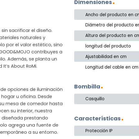
Dimensiones
Ancho del producto en c
Diámetro del producto e
in sacrificar el diseño.
Altura del producto en c
eriales naturales y
o por el valor estético, sino
longitud del producto
gir GOOD&MOJO contribuyes a
Ajustabilidad en cm
ilo. Además, se planta un
It’s About RoMi.
Longitud del cable en cm
Bombilla
de opciones de iluminación
hogar u oficina. Desde
Casquillo
 su mesa de comedor hasta
en su interior, nuestra
Características
á diseñada prestando
 solo agrega una fuente de
Protección IP
ntemporáneo a su entorno.