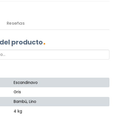
Reseñas
 del producto
Escandinavo
Gris
Bambú, Lino
4 kg