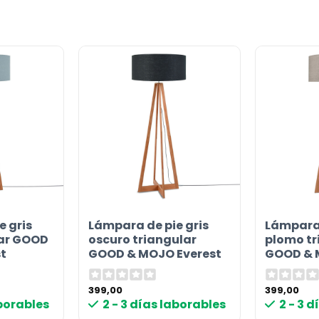
or
e gris
Lámpara de pie gris
Lámpara 
lar GOOD
oscuro triangular
plomo tr
t
GOOD & MOJO Everest
GOOD & 
399,00
399,00
aborables
2 - 3 días laborables
2 - 3 