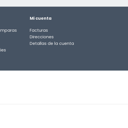
Mi cuenta
lámparas
Facturas
Direcciones
Detallas de la cuenta
ies