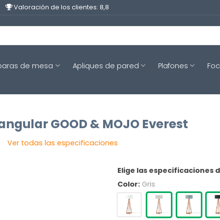
Valoración de los clientes: 8,8
aras de mesa
Apliques de pared
Plafones
Fo
riangular GOOD & MOJO Everest
Ver todas las especificaciones
Elige las especificaciones 
Color:
Gris