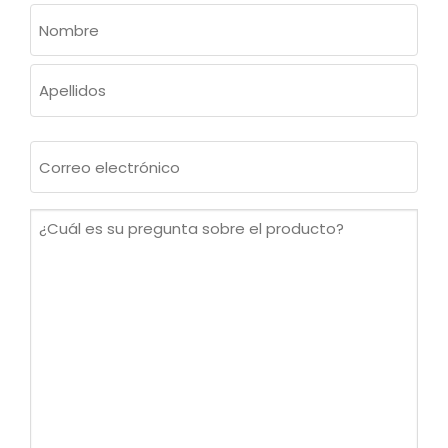
NOMBRE
(OBLIGATORIO)
Nombre
Apellidos
Correo
electrónico
(Obligatorio)
¿Cuál
es
su
pregunta
sobre
el
producto?
(Obligatorio)