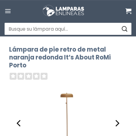
Saltar
al
contenido
Buscar
por:
Lámpara de pie retro de metal
naranja redonda It’s About RoMi
Porto