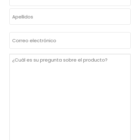
(OBLIGATORIO)
Nombre
Apellidos
Correo
electrónico
(Obligatorio)
¿Cuál
es
su
pregunta
sobre
el
producto?
(Obligatorio)