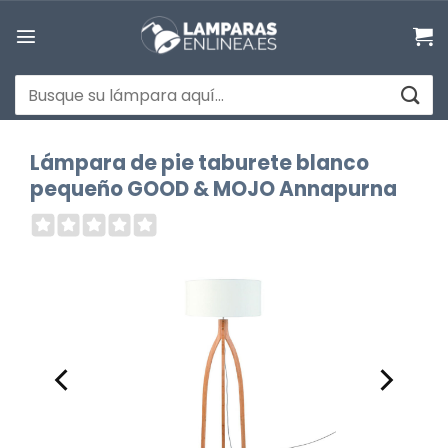
Saltar
al
contenido
Buscar
por:
Lámpara de pie taburete blanco
pequeño GOOD & MOJO Annapurna