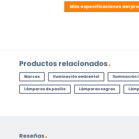
su
Más especificaciones del pr
pregunta
sobre
el
producto?
(Obligatorio)
Productos relacionados
Marcas
Iluminación ambiental
Iluminación 
Lámparas de pasillo
Lámparas negras
Lámp
Incluido por defecto
Instrucciones en diferentes idiomas
Etiqueta energética
Reseñas