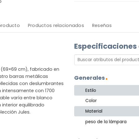
o
 producto
Productos relacionados
Reseñas
Especificaciones
s (69×69 cm), fabricado en
atro barras metálicas
Generales
llecidas con deslumbrantes
Estilo
lan intensamente con 1700
able varía entre blanco
Color
 interior equilibrado
Material
ección Jules.
peso de la lámpara