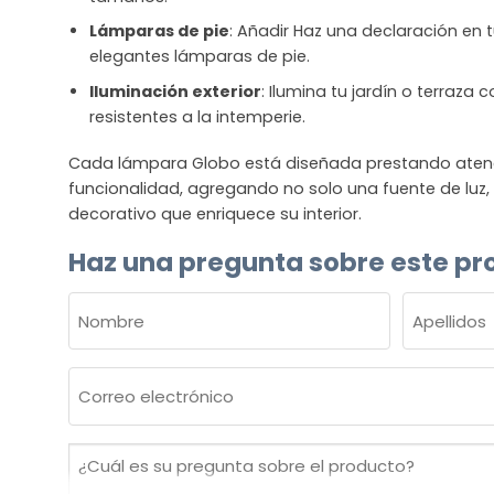
Lámparas de pie
: Añadir Haz una declaración en t
elegantes lámparas de pie.
Iluminación exterior
: Ilumina tu jardín o terraza
resistentes a la intemperie.
Cada lámpara Globo está diseñada prestando atenció
funcionalidad, agregando no solo una fuente de luz
decorativo que enriquece su interior.
Haz una pregunta sobre este pr
NOMBRE
(OBLIGATORIO)
Nombre
Apellidos
Correo
electrónico
(Obligatorio)
¿Cuál
es