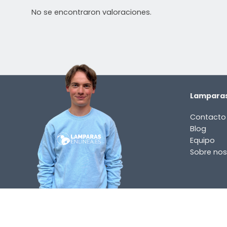
No se encontraron valoraciones.
¿TIENES ALGUNA PREGUNTA?
Contáctenos. Puede comunicarse con nosotros p
correo electrónico a
info@lamparas-en-linea.es
.
Lamparas
Contacto
Blog
Equipo
Sobre nos