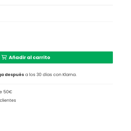
ica negra metal/cristales Globo Jules cantidad
Añadir al carrito
ga después
a los 30 días con Klarna.
de 50€
clientes