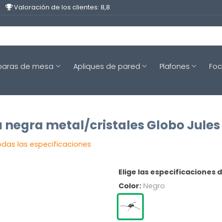
Valoración de los clientes: 8,8
aras de mesa
Apliques de pared
Plafones
Fo
negra metal/cristales Globo Jules
odas las especificaciones
Elige las especificaciones 
Color:
Negro