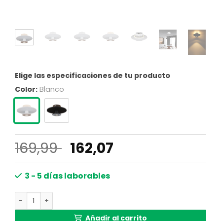
Elige las especificaciones de tu producto
Color:
Blanco
El
El
169,99
162,07
precio
precio
original
actual
3 - 5 días laborables
era:
es:
Lámpara de techo moderna blanca con acento de fieltro 
169,99 €.
162,07 €.
Añadir al carrito