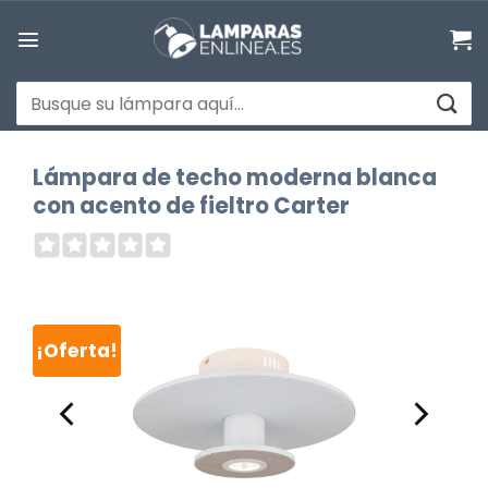
Saltar
al
contenido
Buscar
por:
Lámpara de techo moderna blanca
con acento de fieltro Carter
¡Oferta!