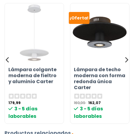
¡Oferta!
Lámpara colgante
Lámpara de techo
moderna de fieltro
moderna con forma
y aluminio Carter
redonda única
Carter
El
El
179,99
169,99
162,07
precio
precio
3 - 5 días
3 - 5 días
original
actual
era:
es:
laborables
laborables
169,99 €.
162,07 €.
Productos relacionados