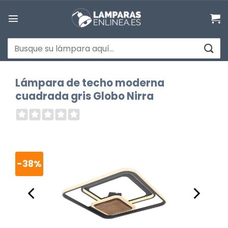
Saltar
al
contenido
Buscar
por:
Lámpara de techo moderna
cuadrada gris Globo Nirra
-38%