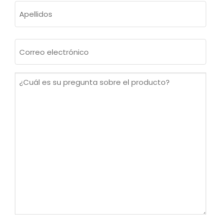
Nombre
Apellidos
Correo
electrónico
(Obligatorio)
¿Cuál
es
su
pregunta
sobre
el
producto?
(Obligatorio)