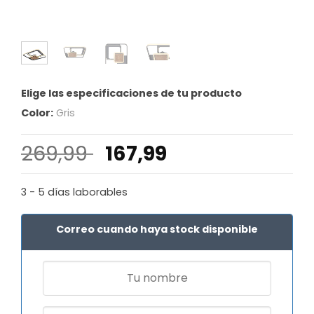
Elige las especificaciones de tu producto
Color:
Gris
El
El
269,99
167,99
precio
precio
original
actual
3 - 5 días laborables
era:
es:
269,99 €.
167,99 €.
Correo cuando haya stock disponible