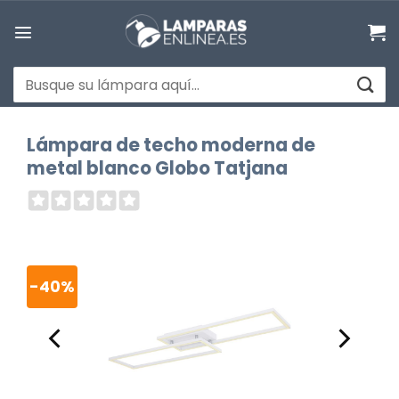
Saltar
al
contenido
Buscar
por:
Lámpara de techo moderna de
metal blanco Globo Tatjana
-40%