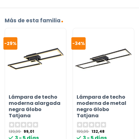
Más de esta familia
-29%
-34%
Lámpara de techo
Lámpara de techo
moderna alargada
moderna de metal
negra Globo
negro Globo
Tatjana
Tatjana
El
El
El
El
139,99
99,01
199,99
132,48
precio
precio
precio
precio
3 - 5 días
3 - 5 días
original
actual
original
actual