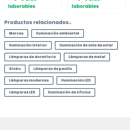
era:
es:
era:
es:
laborables
laborables
139,99 €.
99,01 €.
199,99 €.
132,48 €.
Productos relacionados
Marcas
Iluminación ambiental
Iluminación interior
Iluminación de sala de estar
Lámparas de dormitorio
Lámparas de metal
Globo
Lámparas de pasillo
Lámparas modernas
Iluminación LED
Lámparas LED
Iluminación de oficina