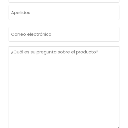
Nombre
Apellidos
Correo
electrónico
(Obligatorio)
¿Cuál
es
su
pregunta
sobre
el
producto?
(Obligatorio)