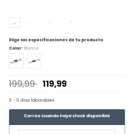
Elige las especificaciones de tu producto
Color:
Blanco
El
El
199,99
119,99
precio
precio
original
actual
3 - 5 días laborables
era:
es:
199,99 €.
119,99 €.
Correo cuando haya stock disponible