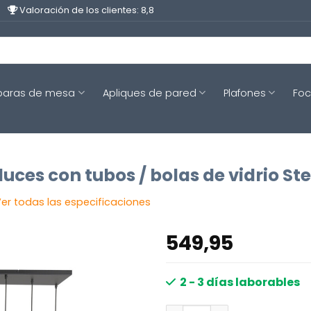
Valoración de los clientes: 8,8
aras de mesa
Apliques de pared
Plafones
Fo
uces con tubos / bolas de vidrio St
er todas las especificaciones
549,95
2 - 3 días laborables