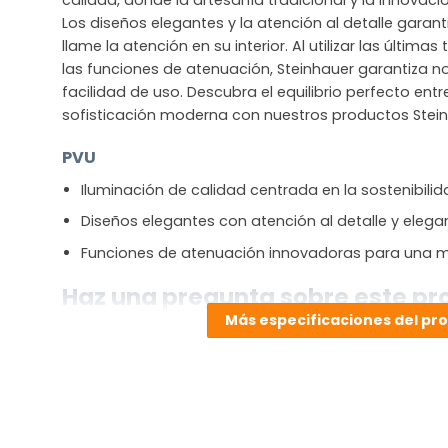
Los diseños elegantes y la atención al detalle gara
llame la atención en su interior. Al utilizar las últim
las funciones de atenuación, Steinhauer garantiza no
facilidad de uso. Descubra el equilibrio perfecto entre
sofisticación moderna con nuestros productos Stein
PVU
Iluminación de calidad centrada en la sostenibili
Diseños elegantes con atención al detalle y elega
Funciones de atenuación innovadoras para una m
Haz una pregunta sobre este pr
Más especificaciones del pr
NOMBRE
(OBLIGATORIO)
Nombre
Apellidos
Correo
electrónico