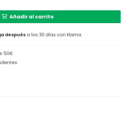
 9 luces con tubos / bolas de vidrio Steinhauer Bollique
Añadir al carrito
ga después
a los 30 días con Klarna.
de 50€
clientes