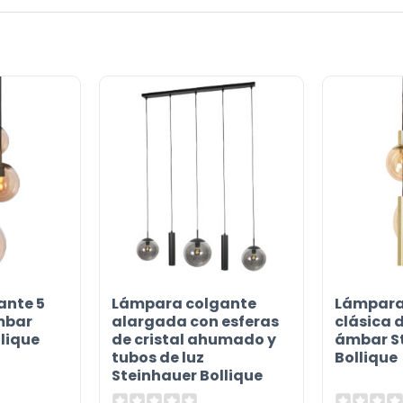
ante 5
Lámpara colgante
Lámpara
ámbar
alargada con esferas
clásica d
lique
de cristal ahumado y
ámbar S
tubos de luz
Bollique
Steinhauer Bollique