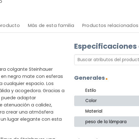
o
 producto
Más de esta familia
Productos relacionados
Especificaciones
ara colgante Steinhauer
a en negro mate con esferas
Generales
a cualquier espacio. Los
Estilo
álida y acogedora. Gracias a
se puede adaptar
Color
e atenuación a calidez,
Material
para crear una atmósfera
 un lugar elegante con esta
peso de la lámpara