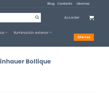
Blog
Contacto
Idiomas
Acceder
cos
Iluminación exterior
Ofertas
einhauer Bollique