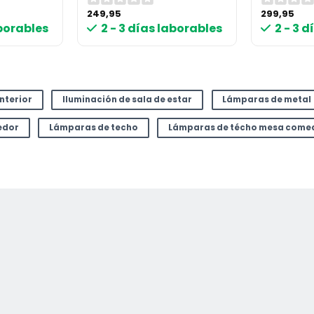
249,95
299,95
aborables
2 - 3 días laborables
2 - 3 
or
interior
Iluminación de sala de estar
Lámparas de metal
edor
Lámparas de techo
Lámparas de técho mesa come