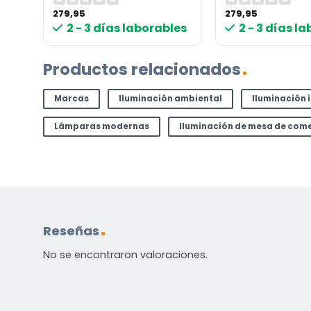
279,95
279,95
Etiqueta energética
les
2 - 3 días laborables
2 - 3 días l
Productos relacionados
¿TIENES ALGUNA PREGUNTA?
Contáctenos. Puede comunicarse con nosotros p
Marcas
Iluminación ambiental
Iluminación 
correo electrónico a
info@lamparas-en-linea.es
.
Lámparas modernas
Iluminación de mesa de com
Reseñas
No se encontraron valoraciones.