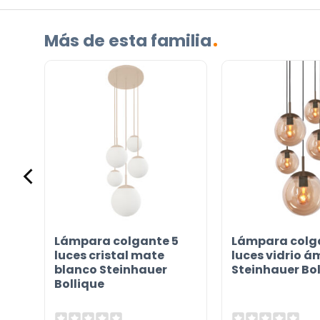
(Obligatorio)
¿Cuál
es
Más de esta familia
su
pregunta
sobre
el
producto?
(Obligatorio)
gro
Lámpara colgante 5
Lámpara colg
o
luces cristal mate
luces vidrio 
 LED
blanco Steinhauer
Steinhauer Bol
Bollique
Incluido por defecto
Instrucciones en diferentes idiomas