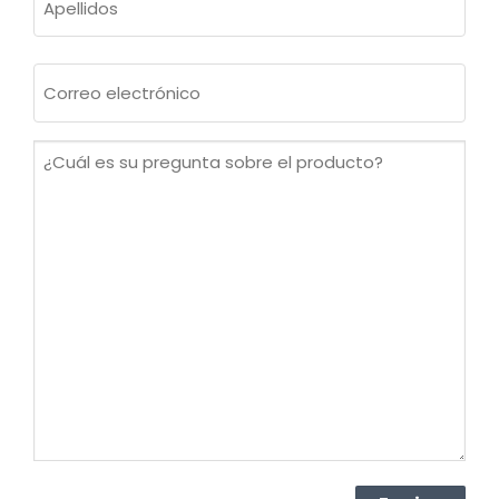
Apellidos
Correo
electrónico
(Obligatorio)
¿Cuál
es
su
pregunta
sobre
el
producto?
(Obligatorio)