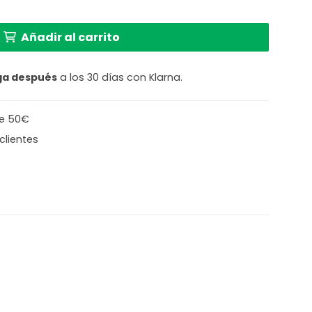
con cinco bolas de cristal Steinhauer Bollique cantida
Añadir al carrito
ga después
a los 30 días con Klarna.
de 50€
clientes