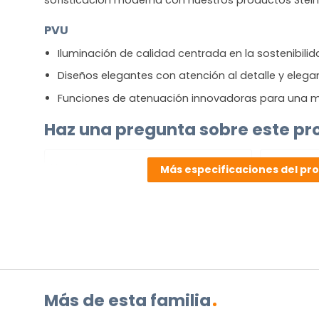
PVU
Iluminación de calidad centrada en la sostenibili
Diseños elegantes con atención al detalle y elega
Funciones de atenuación innovadoras para una m
Haz una pregunta sobre este pr
NOMBRE
Más especificaciones del pr
(OBLIGATORIO)
Nombre
Apellidos
Correo
electrónico
(Obligatorio)
¿Cuál
es
su
Más de esta familia
pregunta