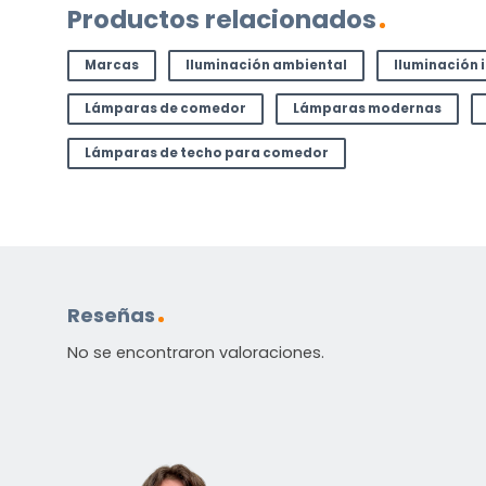
Productos relacionados
Contáctenos. Puede comunicarse con nosotros p
correo electrónico a
info@lamparas-en-linea.es
.
Marcas
Iluminación ambiental
Iluminación 
Lámparas de comedor
Lámparas modernas
Lámparas de techo para comedor
Reseñas
No se encontraron valoraciones.