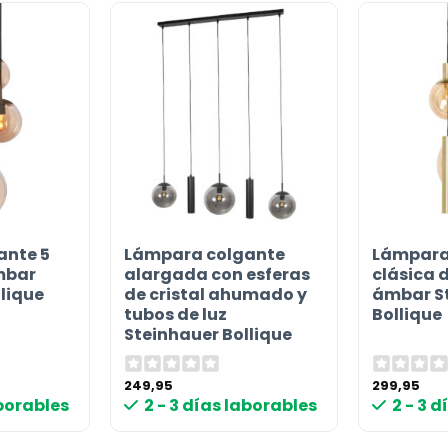
ante 5
Lámpara colgante
Lámpara
ámbar
alargada con esferas
clásica d
lique
de cristal ahumado y
ámbar S
tubos de luz
Bollique
Steinhauer Bollique
249,95
299,95
aborables
2 - 3 días laborables
2 - 3 