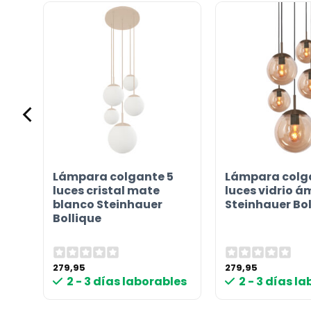
sobre
el
producto?
(Obligatorio)
gro
Lámpara colgante 5
Lámpara colg
o
luces cristal mate
luces vidrio 
 LED
blanco Steinhauer
Steinhauer Bol
Incluido por defecto
Bollique
Instrucciones en diferentes idiomas
Etiqueta energética
279,95
279,95
les
2 - 3 días laborables
2 - 3 días l
¿TIENES ALGUNA PREGUNTA?