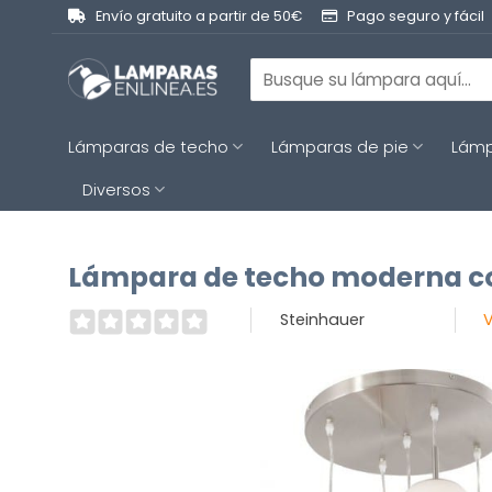
Saltar
Envío gratuito a partir de 50€
Pago seguro y fácil
al
contenido
Buscar
por:
Lámparas de techo
Lámparas de pie
Lámp
Diversos
Lámpara de techo moderna con 
Steinhauer
V