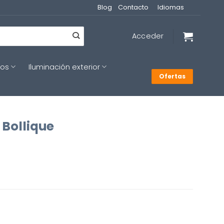
Blog
Contacto
Idiomas
Acceder
cos
Iluminación exterior
Ofertas
 Bollique