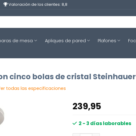
Valoración de los clientes: 8,8
aras de mesa
Apliques de pared
Plafones
Fo
cinco bolas de cristal Steinhauer
er todas las especificaciones
239,95
2 - 3 días laborables