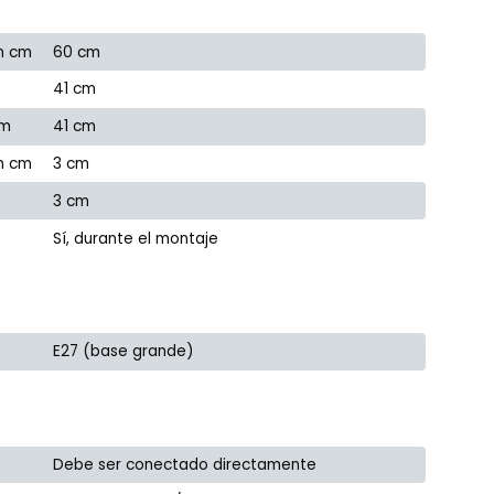
n cm
60 cm
41 cm
cm
41 cm
en cm
3 cm
3 cm
Sí, durante el montaje
E27 (base grande)
Debe ser conectado directamente