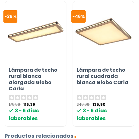
-35%
-46%
Lámpara de techo
Lámpara de techo
rural blanca
rural cuadrada
alargada Globo
blanca Globo Carla
Carla
El
El
El
El
179,99
116,39
249,99
135,90
precio
precio
precio
precio
3 - 5 días
3 - 5 días
original
actual
original
actual
era:
es:
era:
es:
laborables
laborables
179,99 €.
116,39 €.
249,99 €.
135,90 €.
Productos relacionados