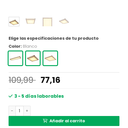
Elige las especificaciones de tu producto
Color:
Blanco
El
El
109,99
77,16
precio
precio
original
actual
3 - 5 días laborables
era:
es:
Lámpara de techo rural blanca cuadrada Globo Carla ca
109,99 €.
77,16 €.
Añadir al carrito