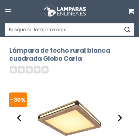
Saltar
al
contenido
Buscar
por:
Lámpara de techo rural blanca
cuadrada Globo Carla
-30%