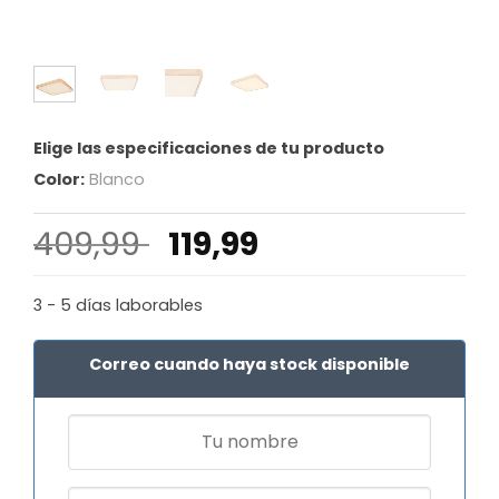
Elige las especificaciones de tu producto
Color:
Blanco
El
El
409,99
119,99
precio
precio
original
actual
3 - 5 días laborables
era:
es:
409,99 €.
119,99 €.
Correo cuando haya stock disponible