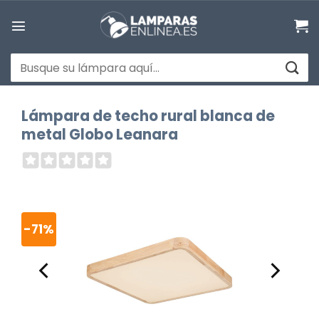
Saltar
al
contenido
Buscar
por:
Lámpara de techo rural blanca de
metal Globo Leanara
-71%