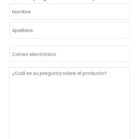
NOMBRE
(OBLIGATORIO)
Nombre
Apellidos
Correo
electrónico
(Obligatorio)
¿Cuál
es
su
pregunta
sobre
el
producto?
(Obligatorio)