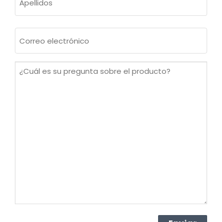
Apellidos
Correo
electrónico
(Obligatorio)
¿Cuál
es
su
pregunta
sobre
el
producto?
(Obligatorio)