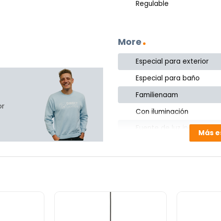
Regulable
More
Especial para exterior
Especial para baño
Familienaam
or
Con iluminación
Fuente de luz incluida
Más e
Cable incluido
Espacio habitable
Product ID