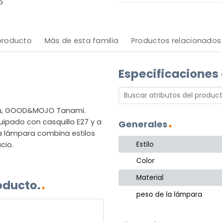
o
 producto
Más de esta familia
Productos relacionados
Especificaciones
bú, GOOD&MOJO Tanami.
quipado con casquillo E27 y a
Generales
sta lámpara combina estilos
Estilo
cio.
Color
Material
oducto.
peso de la lámpara