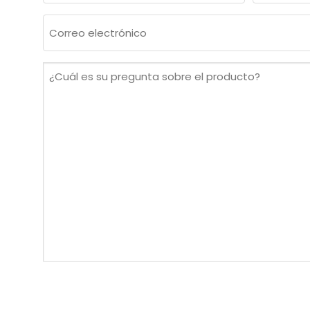
Nombre
Apellidos
Correo
electrónico
(Obligatorio)
¿Cuál
es
su
pregunta
sobre
el
producto?
(Obligatorio)