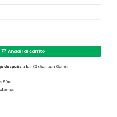
en ratán natural Tanami - GOOD&MOJO cantidad
Añadir al carrito
ga después
a los 30 días con Klarna.
de 50€
clientes