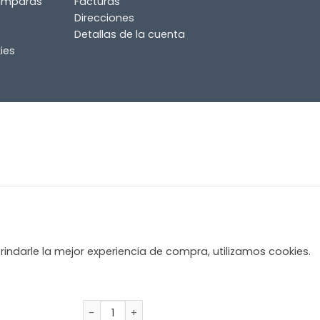
lámparas
Facturas
Direcciones
Detallas de la cuenta
ies
rindarle la mejor experiencia de compra, utilizamos cookies.
Lámpara estilo bohemio en ratán natural T