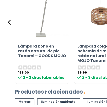
Lámpara boho en
Lámpara colg
al
ratán natural de pie
bohemia de me
mi
Tanami – GOOD&MOJO
ratán natural
MOJO Tanami
169,00
69,99
2 - 3 días laborables
2 - 3 días l
Productos relacionados
Marcas
Iluminación ambiental
Iluminación 