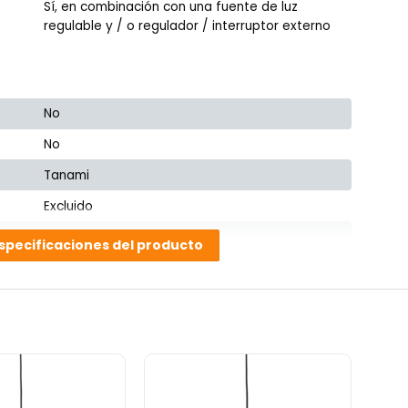
Sí, en combinación con una fuente de luz
regulable y / o regulador / interruptor externo
No
No
Tanami
Excluido
Excluido
specificaciones del producto
Sí, incluyendo cable
Comedor, Dormitorio, Sala de estar
147501