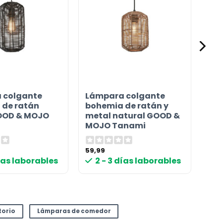
 colgante
Lámpara colgante
 de ratán
bohemia de ratán y
OOD & MOJO
metal natural GOOD &
MOJO Tanami
59,99
días laborables
2 - 3 días laborables
torio
Lámparas de comedor