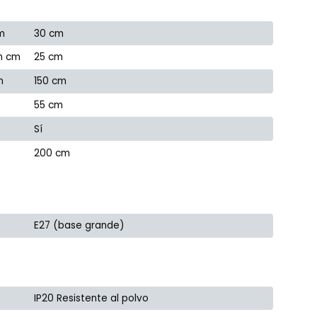
m
30 cm
n cm
25 cm
m
150 cm
55 cm
Sí
200 cm
E27 (base grande)
IP20 Resistente al polvo