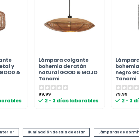
ante
Lámpara colgante
Lámpara
tal y
bohemia de ratán
bohemia
 GOOD &
natural GOOD & MOJO
negro G
Tanami
Tanami
99,99
79,99
aborables
2 - 3 días laborables
2 - 3 
interior
Iluminación de sala de estar
Lámparas de dormi