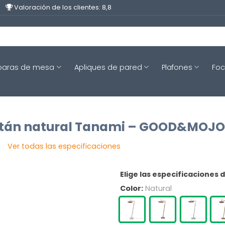
Valoración de los clientes: 8,8
aras de mesa
Apliques de pared
Plafones
Fo
ratán natural Tanami – GOOD&MOJO
Ver todas las especificaciones
Elige las especificaciones 
Color:
Natural