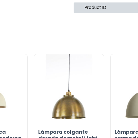
Product ID
or
ca
Lámpara colgante
Lámpara