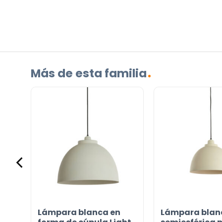
¿TIENES ALGUNA PREGUNTA?
Contáctenos. Puede comunicarse con nosotros p
correo electrónico a
info@lamparas-en-linea.es
.
Más de esta familia
Lámpara blanca en
Lámpara blan