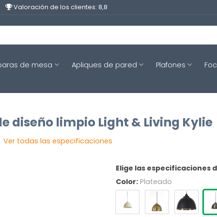
Valoración de los clientes: 8,8
aras de mesa
Apliques de pared
Plafones
Fo
 diseño limpio Light & Living Kylie
Ver todas las especificaciones
Elige las especificaciones 
Color:
Plateado