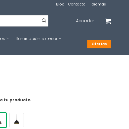
Blog
Contacto
Idiomas
Acceder
cos
Iluminación exterior
Ofertas
de tu producto