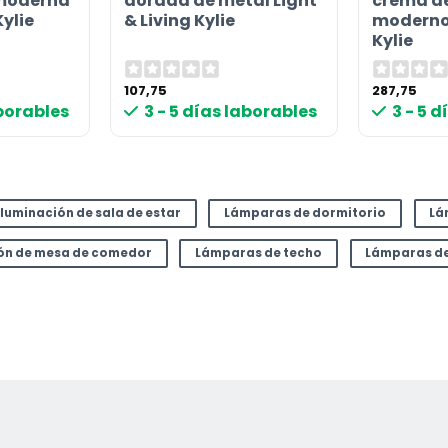
 moderna
dorada de metal Light
crema de
Kylie
& Living Kylie
moderno 
Kylie
107,75
287,75
aborables
3 - 5 días laborables
3 - 5 
Iluminación de sala de estar
Lámparas de dormitorio
Lá
ión de mesa de comedor
Lámparas de techo
Lámparas d