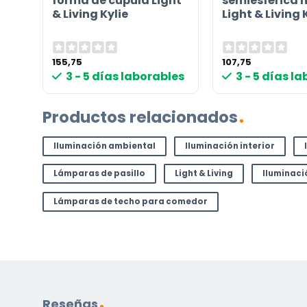
forma de cúpula Light
semiesférica
& Living Kylie
Light & Living 
155,75
107,75
les
3 - 5 días laborables
3 - 5 días l
Productos relacionados
Iluminación ambiental
Iluminación interior
Lámparas de pasillo
Light & Living
Iluminac
Lámparas de techo para comedor
Reseñas