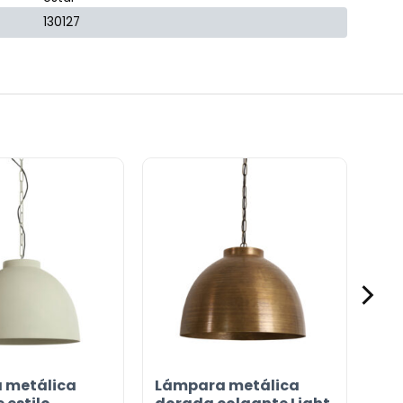
130127
 metálica
Lámpara metálica