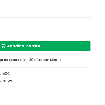
a de diseño limpio Light & Living Kylie cantidad
Añadir al carrito
ga después
a los 30 días con Klarna.
de 50€
clientes