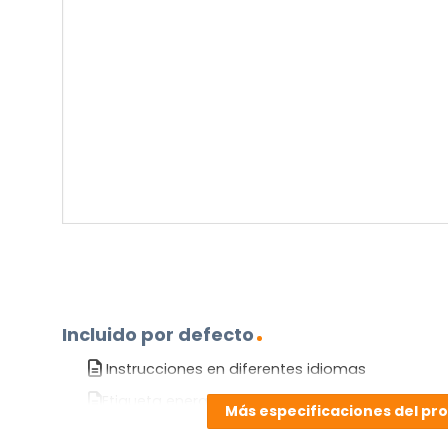
pregunta
sobre
el
producto?
(Obligatorio)
Incluido por defecto
Instrucciones en diferentes idiomas
Etiqueta energética
Más especificaciones del pr