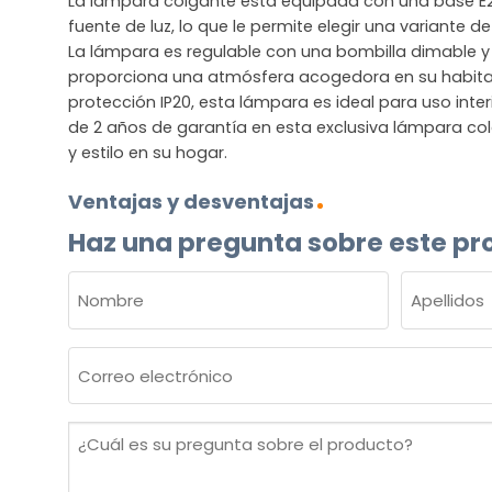
La lámpara colgante está equipada con una base E2
fuente de luz, lo que le permite elegir una variante 
La lámpara es regulable con una bombilla dimable y 
proporciona una atmósfera acogedora en su habita
protección IP20, esta lámpara es ideal para uso inte
de 2 años de garantía en esta exclusiva lámpara co
y estilo en su hogar.
Ventajas y desventajas
Haz una pregunta sobre este pr
NOMBRE
(OBLIGATORIO)
Nombre
Apellidos
Correo
electrónico
(Obligatorio)
¿Cuál
es
su