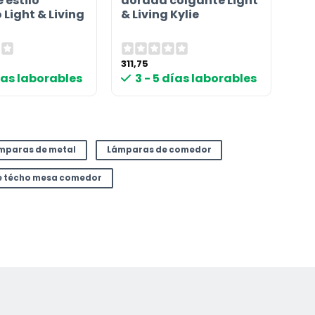
 estilo
dorada colgante Light
Light & Living
& Living Kylie
311,75
días laborables
3 - 5 días laborables
mparas de metal
Lámparas de comedor
e técho mesa comedor