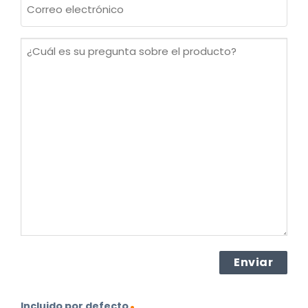
electrónico
(Obligatorio)
¿Cuál
es
su
pregunta
sobre
el
producto?
(Obligatorio)
Incluido por defecto