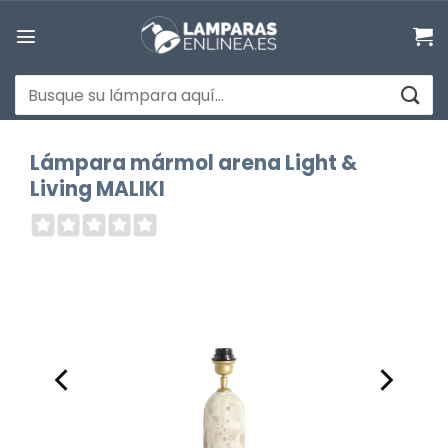
Saltar
al
contenido
Buscar
por:
Lámpara mármol arena Light &
Living MALIKI