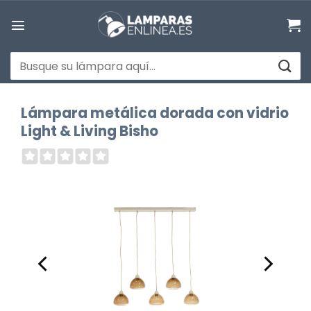
Saltar
al
contenido
Buscar
por:
Lámpara metálica dorada con vidrio
Light & Living Bisho