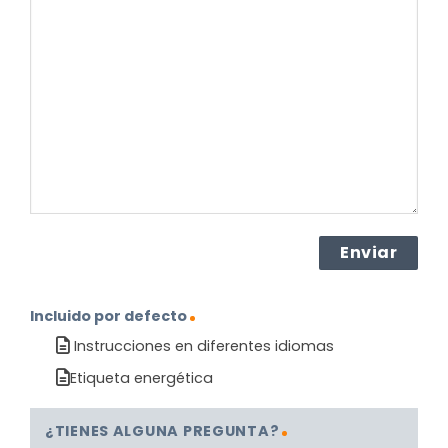
pregunta
sobre
el
producto?
(Obligatorio)
Incluido por defecto
Instrucciones en diferentes idiomas
Etiqueta energética
¿TIENES ALGUNA PREGUNTA?