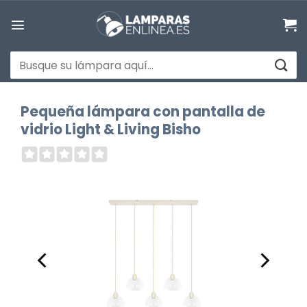
Saltar
al
contenido
Buscar
por:
Pequeña lámpara con pantalla de
vidrio Light & Living Bisho