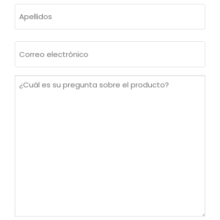
Nombre
Apellidos
Correo
electrónico
(Obligatorio)
¿Cuál
es
su
pregunta
sobre
el
producto?
(Obligatorio)