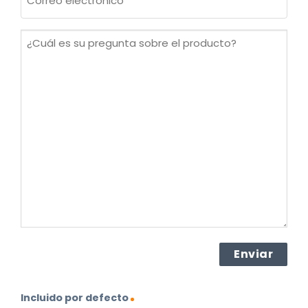
electrónico
(Obligatorio)
¿Cuál
es
su
pregunta
sobre
el
producto?
(Obligatorio)
Incluido por defecto