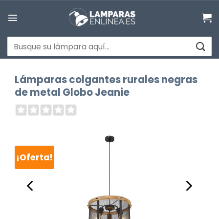
Saltar
al
contenido
Buscar
por:
Lámparas colgantes rurales negras
de metal Globo Jeanie
¡Oferta!