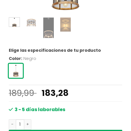
Elige las especificaciones de tu producto
Color:
Negro
El
El
189,99
183,28
precio
precio
original
actual
3 - 5 días laborables
era:
es:
Lámparas colgantes rurales negras de metal Globo Jean
189,99 €.
183,28 €.