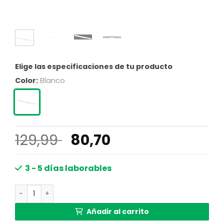
Elige las especificaciones de tu producto
Color:
Blanco
El
El
129,99
80,70
precio
precio
original
actual
3 - 5 días laborables
era:
es:
Lámparas de pared modernas blancas de metal Globo Sa
129,99 €.
80,70 €.
Añadir al carrito