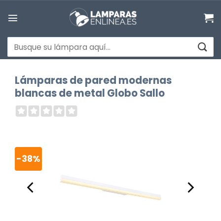
Saltar
al
contenido
Buscar
por:
Lámparas de pared modernas
blancas de metal Globo Sallo
-38%