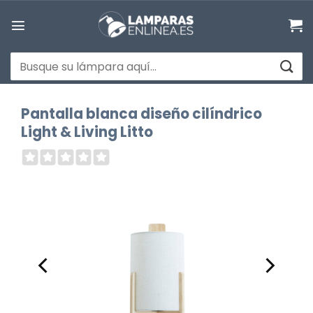
Saltar
al
contenido
Buscar
por:
Pantalla blanca diseño cilíndrico
Light & Living Litto