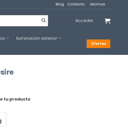
Blog
Contacto
Idiomas
Acceder
cos
Iluminación exterior
Ofertas
sire
de tu producto