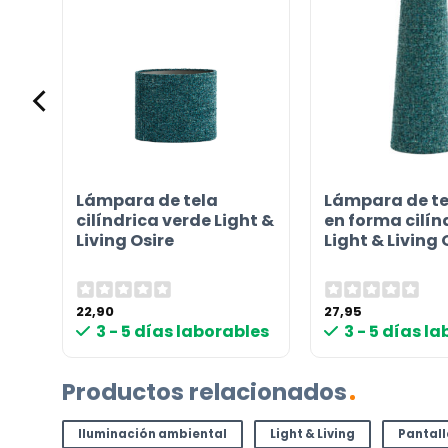
¿TIENES ALGUNA PREGUNTA?
Contáctenos. Puede comunicarse con nosotros p
correo electrónico a
info@lamparas-en-linea.es
.
or
Lámpara de tela
Lámpara de te
cilíndrica verde Light &
en forma cilín
Living Osire
Light & Living 
22,90
27,95
les
3 - 5 días laborables
3 - 5 días l
Productos relacionados
Iluminación ambiental
Light & Living
Pantal