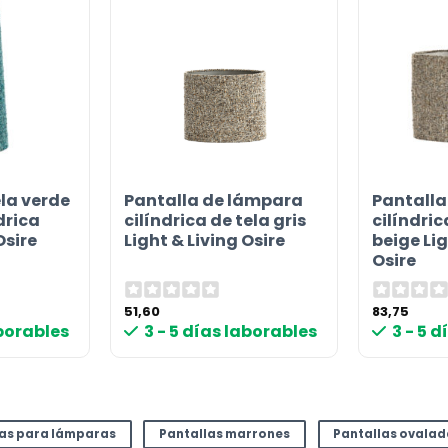
or
la verde
Pantalla de lámpara
Pantalla
drica
cilíndrica de tela gris
cilíndri
Osire
Light & Living Osire
beige Lig
Osire
51,60
83,75
aborables
3 - 5 días laborables
3 - 5 
las para lámparas
Pantallas marrones
Pantallas ovala