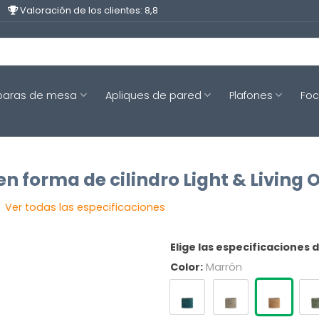
Valoración de los clientes: 8,8
aras de mesa
Apliques de pared
Plafones
Fo
 forma de cilindro Light & Living O
Ver todas las especificaciones
Elige las especificaciones 
Color:
Marrón