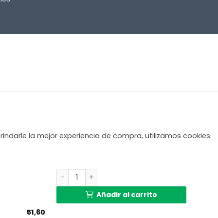
rindarle la mejor experiencia de compra, utilizamos cookies.
Pantalla de lámpara de caña en forma de cilin
Añadir al carrito
51,60