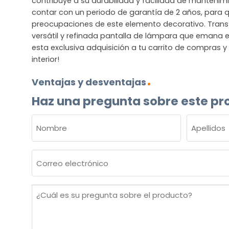
contribuye a su durabilidad y facilidad de manteni
contar con un periodo de garantía de 2 años, para qu
preocupaciones de este elemento decorativo. Trans
versátil y refinada pantalla de lámpara que emana e
esta exclusiva adquisición a tu carrito de compras y
interior!
Ventajas y desventajas
Haz una pregunta sobre este pr
NOMBRE
(OBLIGATORIO)
Nombre
Apellidos
Correo
electrónico
(Obligatorio)
¿Cuál
es
su
pregunta