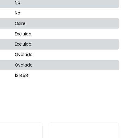
No
No
Osire
Excluido
Excluido
Ovalado
Ovalado
131458