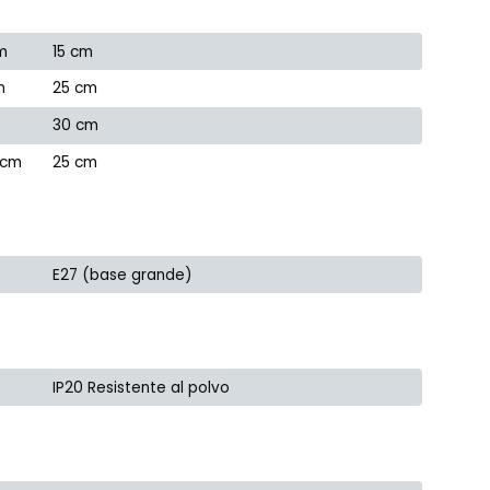
m
15 cm
m
25 cm
30 cm
 cm
25 cm
E27 (base grande)
IP20 Resistente al polvo