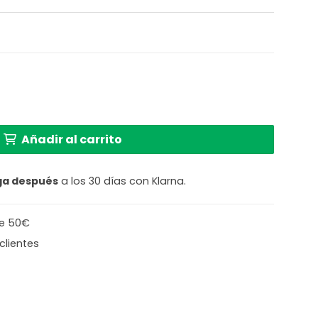
a en forma de cilindro Light & Living Osire cantidad
Añadir al carrito
ga después
a los 30 días con Klarna.
de 50€
clientes