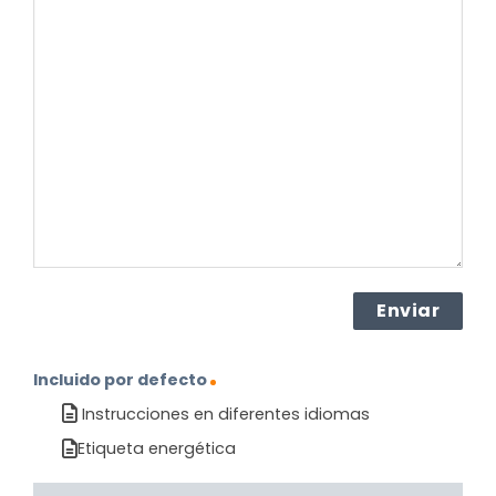
su
pregunta
sobre
el
producto?
(Obligatorio)
Incluido por defecto
Instrucciones en diferentes idiomas
Etiqueta energética