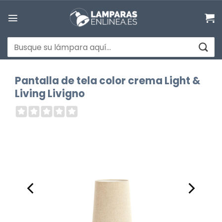
Saltar
al
contenido
Buscar
por:
Pantalla de tela color crema Light &
Living Livigno