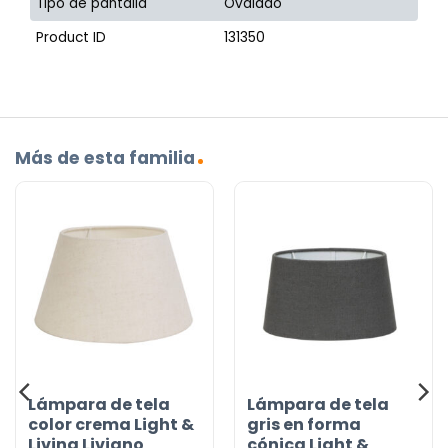
Tipo de pantalla
Ovalado
Product ID
131350
Más de esta familia
Lámpara de tela
Lámpara de tela
color crema Light &
gris en forma
Living Livigno
cónica Light &