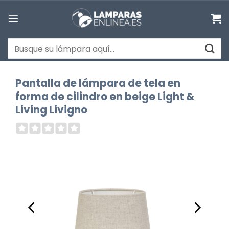
Saltar
al
contenido
Buscar
por:
Pantalla de lámpara de tela en
forma de cilindro en beige Light &
Living Livigno