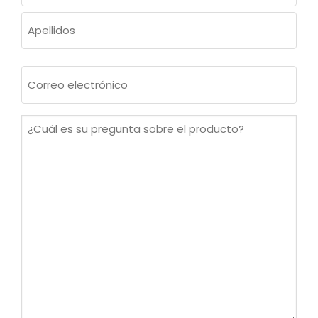
Nombre
Apellidos
Correo
electrónico
(Obligatorio)
¿Cuál
es
su
pregunta
sobre
el
producto?
(Obligatorio)