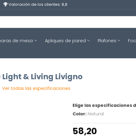
Valoración de los clientes: 8,8
aras de mesa
Apliques de pared
Plafones
Fo
 Light & Living Livigno
Ver todas las especificaciones
Elige las especificaciones 
Color:
Natural
58,20