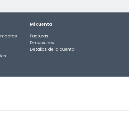
Mi cuenta
lámparas
Facturas
Direcciones
Detallas de la cuenta
ies