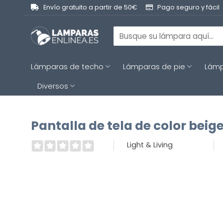
Saltar
Envío gratuito a partir de 50€
Pago seguro y fácil
al
contenido
Buscar
por:
Lámparas de techo
Lámparas de pie
Lámp
Diversos
Pantalla de tela de color beige
Light & Living