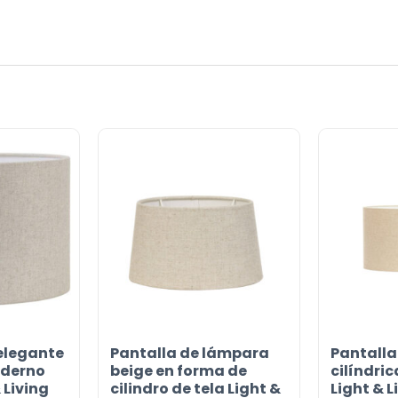
or
elegante
Pantalla de lámpara
Pantalla
oderno
beige en forma de
cilíndric
 Living
cilindro de tela Light &
Light & L