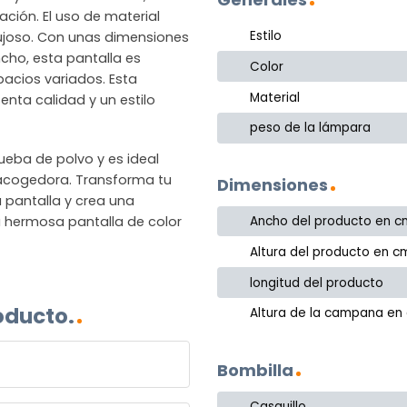
ción. El uso de material
Estilo
 lujoso. Con unas dimensiones
ncho, esta pantalla es
Color
spacios variados. Esta
Material
enta calidad y un estilo
peso de la lámpara
rueba de polvo y es ideal
 acogedora. Transforma tu
Dimensiones
a pantalla y crea una
 hermosa pantalla de color
Ancho del producto en c
Altura del producto en c
longitud del producto
oducto.
Altura de la campana en
Bombilla
Casquillo