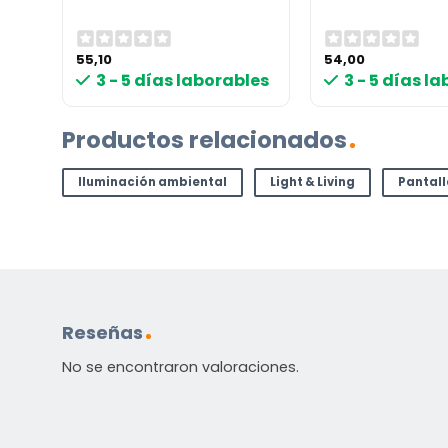
55,10
54,00
les
3 - 5 días laborables
3 - 5 días l
Productos relacionados
Iluminación ambiental
Light & Living
Pantal
Reseñas
No se encontraron valoraciones.