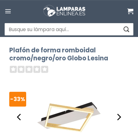
Saltar
al
contenido
Buscar
por:
Plafón de forma romboidal
cromo/negro/oro Globo Lesina
-33%