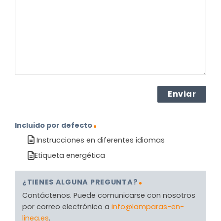
el
producto?
(Obligatorio)
Incluido por defecto
Instrucciones en diferentes idiomas
Etiqueta energética
¿TIENES ALGUNA PREGUNTA?
Contáctenos. Puede comunicarse con nosotros
por correo electrónico a
info@lamparas-en-
linea.es
.