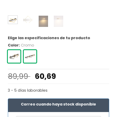
Elige las especificaciones de tu producto
Color:
Cromo
El
El
89,99
60,69
precio
precio
original
actual
3 - 5 días laborables
era:
es:
89,99 €.
60,69 €.
Correo cuando haya stock disponible