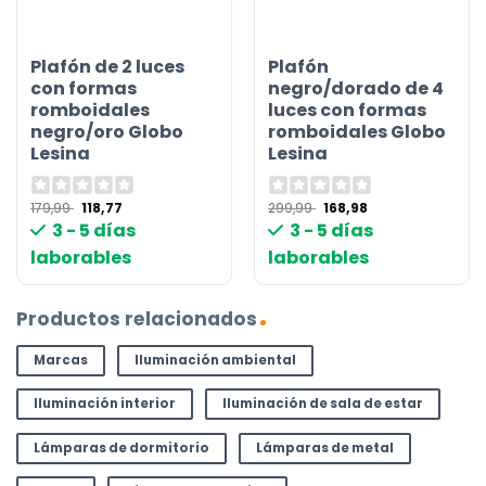
Plafón de 2 luces
Plafón
con formas
negro/dorado de 4
romboidales
luces con formas
negro/oro Globo
romboidales Globo
Lesina
Lesina
El
El
El
El
179,99
118,77
299,99
168,98
precio
precio
precio
precio
3 - 5 días
3 - 5 días
original
actual
original
actual
era:
es:
era:
es:
laborables
laborables
179,99 €.
118,77 €.
299,99 €.
168,98 €.
Productos relacionados
Marcas
Iluminación ambiental
Iluminación interior
Iluminación de sala de estar
Lámparas de dormitorio
Lámparas de metal