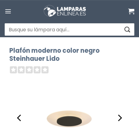
Saltar
al
contenido
Buscar
por:
Plafón moderno color negro
Steinhauer Lido