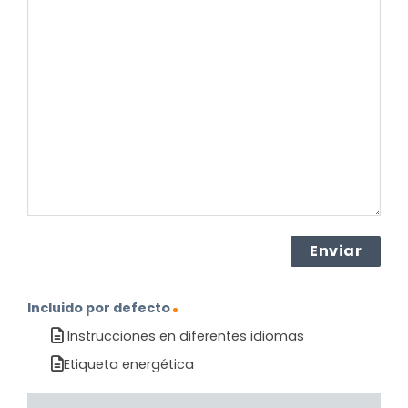
su
pregunta
sobre
el
producto?
(Obligatorio)
Incluido por defecto
Instrucciones en diferentes idiomas
Etiqueta energética