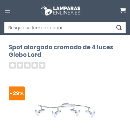
Saltar
al
contenido
Buscar
por:
Spot alargado cromado de 4 luces
Globo Lord
-29%