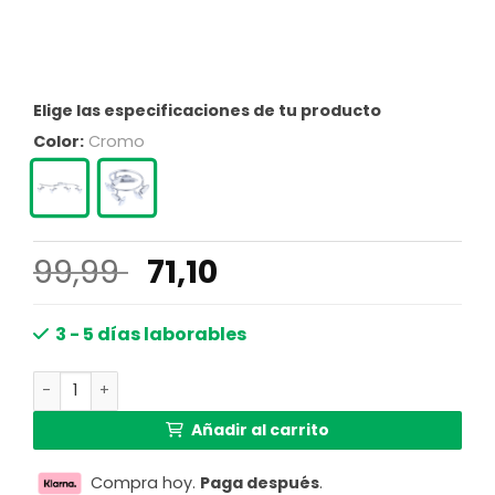
Elige las especificaciones de tu producto
Color:
Cromo
El
El
99,99
71,10
precio
precio
original
actual
3 - 5 días laborables
era:
es:
Spot alargado cromado de 4 luces Globo Lord cantidad
99,99 €.
71,10 €.
Añadir al carrito
Compra hoy.
Paga después
.