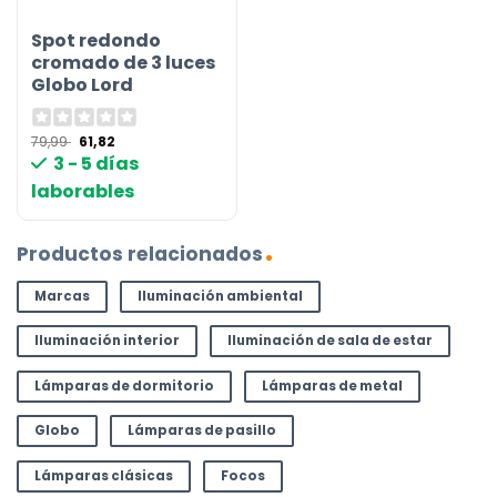
Spot redondo
cromado de 3 luces
Globo Lord
El
El
79,99
61,82
precio
precio
3 - 5 días
original
actual
era:
es:
laborables
79,99 €.
61,82 €.
Productos relacionados
Marcas
Iluminación ambiental
Iluminación interior
Iluminación de sala de estar
Lámparas de dormitorio
Lámparas de metal
Globo
Lámparas de pasillo
Lámparas clásicas
Focos