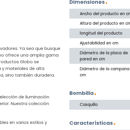
Dimensiones
Ancho del producto en c
Altura del producto en c
longitud del producto
Ajustabilidad en cm
novadores. Ya sea que busque
Diámetro de la placa de
lobo ofrece una amplia gama
pared en cm
productos Globo se
a y materiales de alta
Diámetro de la campana
cm
la, sino también duradera.
Bombilla
lección de iluminación
rior. Nuestra colección
Casquillo
Características
les en varios estilos y