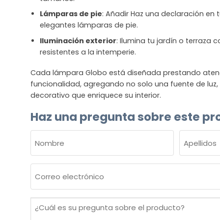
Lámparas de pie
: Añadir Haz una declaración en t
elegantes lámparas de pie.
Iluminación exterior
: Ilumina tu jardín o terraza
resistentes a la intemperie.
Cada lámpara Globo está diseñada prestando atenció
funcionalidad, agregando no solo una fuente de luz
decorativo que enriquece su interior.
Haz una pregunta sobre este pr
NOMBRE
(OBLIGATORIO)
Nombre
Apellidos
Correo
electrónico
(Obligatorio)
¿Cuál
es