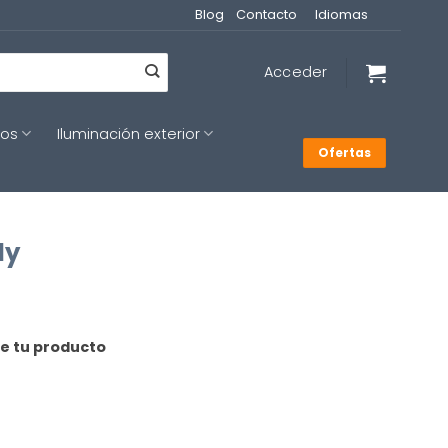
Blog
Contacto
Idiomas
Acceder
cos
Iluminación exterior
Ofertas
ly
de tu producto