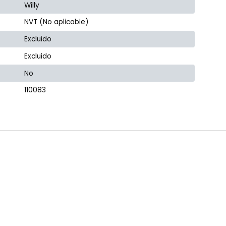
Willy
NVT (No aplicable)
Excluido
Excluido
No
110083