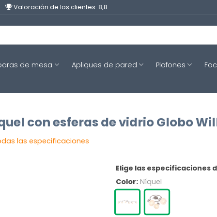
Valoración de los clientes: 8,8
aras de mesa
Apliques de pared
Plafones
Fo
quel con esferas de vidrio Globo Wil
odas las especificaciones
Elige las especificaciones 
Color:
Níquel