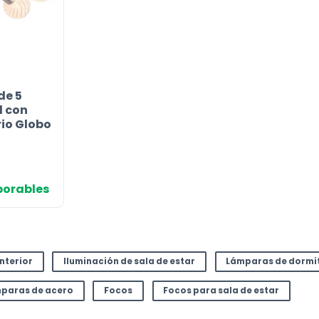
or
de 5
l con
rio Globo
io
aborables
l
 €.
interior
Iluminación de sala de estar
Lámparas de dormi
paras de acero
Focos
Focos para sala de estar