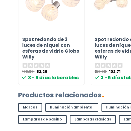
¿TIENES ALGUNA PREGUNTA?
Contáctenos. Puede comunicarse con nosotros p
correo electrónico a
info@lamparas-en-linea.es
.
Spot redondo de 3
Spot redondo 
luces de níquel con
luces de níque
esferas de vidrio Globo
esferas de vid
Willy
Willy
El
El
El
El
109,99
82,29
159,99
102,71
precio
precio
precio
prec
3 - 5 días laborables
3 - 5 días l
original
actual
original
actua
era:
es:
era:
es:
109,99 €.
82,29 €.
159,99 €.
102,71
Productos relacionados
Marcas
Iluminación ambiental
Iluminación 
Lámparas de pasillo
Lámparas clásicas
Lám