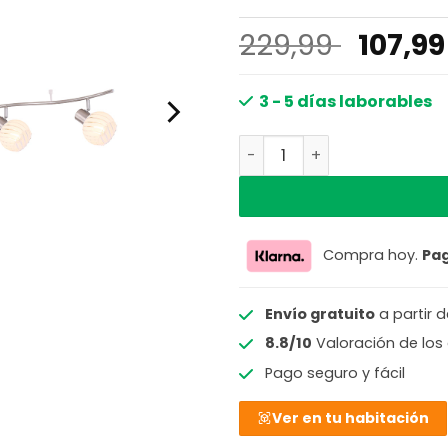
El
229,99
107,9
precio
origin
3 - 5 días laborables
era:
Spot alargado de 6 luces d
229,99
Compra hoy.
Pa
Envío gratuito
a partir 
8.8/10
Valoración de los 
Pago seguro y fácil
Ver en tu habitación