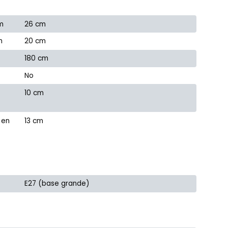
m
26 cm
m
20 cm
180 cm
No
10 cm
 en
13 cm
E27 (base grande)