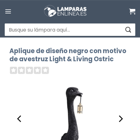
Saltar
al
contenido
Buscar
por:
Aplique de diseño negro con motivo
de avestruz Light & Living Ostric