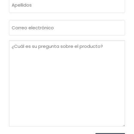
Apellidos
Correo
electrónico
(Obligatorio)
¿Cuál
es
su
pregunta
sobre
el
producto?
(Obligatorio)