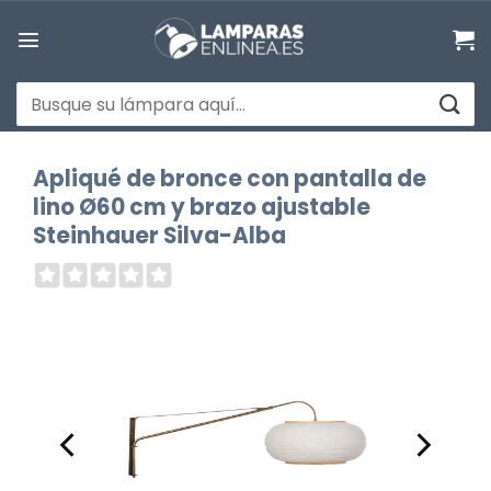
Saltar
al
contenido
Buscar
por:
Apliqué de bronce con pantalla de
lino Ø60 cm y brazo ajustable
Steinhauer Silva-Alba