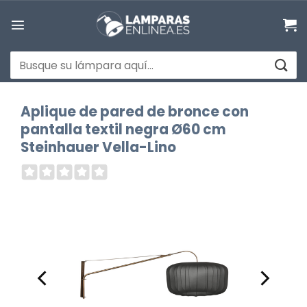
Saltar
al
contenido
Buscar
por:
Aplique de pared de bronce con
pantalla textil negra Ø60 cm
Steinhauer Vella-Lino