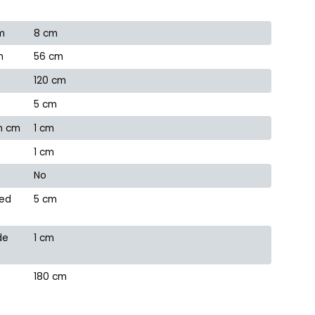
m
8 cm
m
56 cm
120 cm
5 cm
en cm
1 cm
1 cm
No
red
5 cm
de
1 cm
180 cm