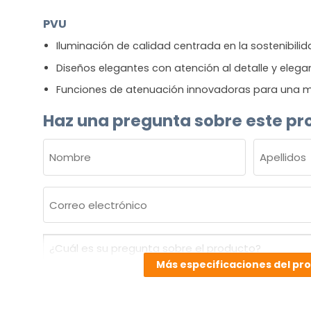
PVU
Iluminación de calidad centrada en la sostenibili
Diseños elegantes con atención al detalle y elega
Funciones de atenuación innovadoras para una m
Haz una pregunta sobre este pr
NOMBRE
(OBLIGATORIO)
Nombre
Apellidos
Correo
electrónico
(Obligatorio)
¿Cuál
es
Más especificaciones del pr
su
pregunta