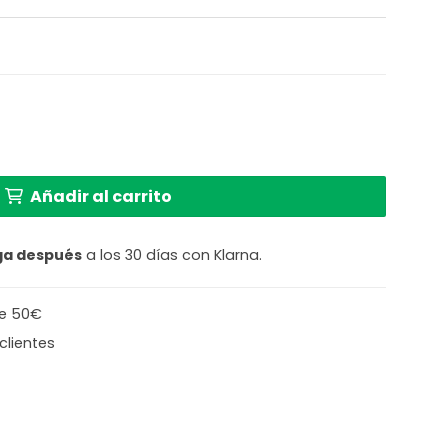
o Steinhauer Gramineus cantidad
Añadir al carrito
ga después
a los 30 días con Klarna.
de 50€
clientes