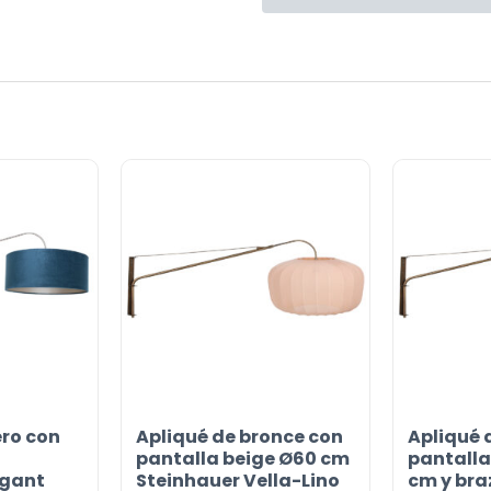
ero con
Apliqué de bronce con
Apliqué 
pantalla beige Ø60 cm
pantalla
egant
Steinhauer Vella-Lino
cm y bra