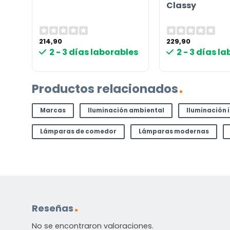
Classy
Contáctenos. Puede comunicarse con nosotros p
correo electrónico a
info@lamparas-en-linea.es
.
214,90
229,90
les
2 - 3 días laborables
2 - 3 días l
Productos relacionados
Marcas
Iluminación ambiental
Iluminación 
Lámparas de comedor
Lámparas modernas
Reseñas
No se encontraron valoraciones.