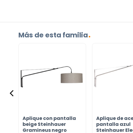
sobre
el
producto?
(Obligatorio)
Más de esta familia
Incluido por defecto
Instrucciones en diferentes idiomas
Etiqueta energética
Aplique con pantalla
Aplique de ac
beige Steinhauer
pantalla azul
¿TIENES ALGUNA PREGUNTA?
Gramineus negro
Steinhauer El