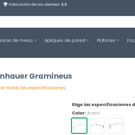
Valoración de los clientes: 8,8
aras de mesa
Apliques de pared
Plafones
Fo
einhauer Gramineus
er todas las especificaciones
Elige las especificaciones 
Color:
Acero