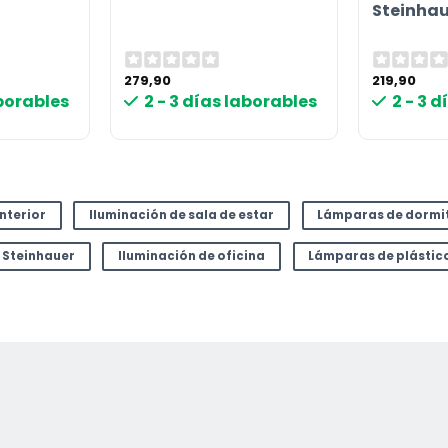
Steinhau
or
279,90
219,90
aborables
2 - 3 días laborables
2 - 3 
interior
Iluminación de sala de estar
Lámparas de dormi
Steinhauer
Iluminación de oficina
Lámparas de plástic