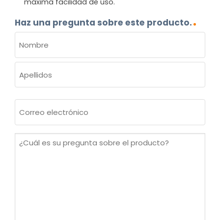
máxima facilidad de uso.
Haz una pregunta sobre este producto.
NOMBRE
(OBLIGATORIO)
Nombre
Apellidos
Correo
electrónico
(Obligatorio)
¿Cuál
es
su
pregunta
sobre
el
producto?