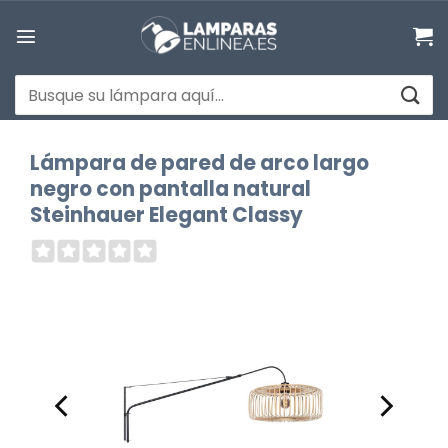
Saltar
al
contenido
Buscar
por:
Lámpara de pared de arco largo
negro con pantalla natural
Steinhauer Elegant Classy