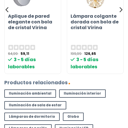
Aplique de pared
Lámpara colgante
elegante con bola
dorada con bola de
de cristal Virina
cristal Virina
El
El
El
El
64,99
59,11
199,99
126,65
precio
precio
precio
precio
3 - 5 días
3 - 5 días
original
actual
original
actual
era:
es:
era:
es:
laborables
laborables
64,99 €.
59,11 €.
199,99 €.
126,65 €.
Productos relacionados
Iluminación ambiental
Iluminación interior
Iluminación de sala de estar
Lámparas de dormitorio
Globo