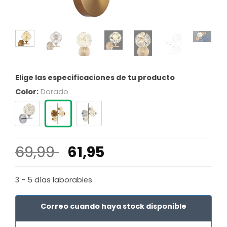
Elige las especificaciones de tu producto
Color:
Dorado
El
El
69,99
61,95
precio
precio
original
actual
3 - 5 días laborables
era:
es:
69,99 €.
61,95 €.
Correo cuando haya stock disponible