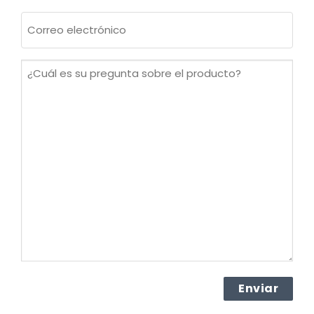
Apellidos
Correo
electrónico
(Obligatorio)
¿Cuál
es
su
pregunta
sobre
el
producto?
(Obligatorio)