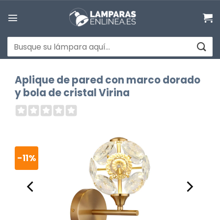
Saltar
al
contenido
Buscar
por:
Aplique de pared con marco dorado
y bola de cristal Virina
-11%