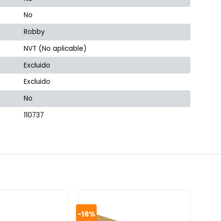
No
Robby
NVT (No aplicable)
Excluido
Excluido
No
110737
-16%