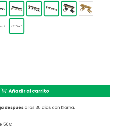
l
recio
l
ctual
s:
o Robby cantidad
€.
3,42 €.
Añadir al carrito
ga después
a los 30 días con Klarna.
de 50€