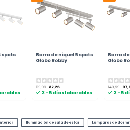
or
6 spots
Barra de níquel 5 spots
Barra de
Globo Robby
Globo R
El
El
El
119,99
82,26
149,99
97,
io
precio
precio
pre
aborables
3 - 5 días laborables
3 - 5 
l
original
actual
orig
era:
es:
era:
 €.
119,99 €.
82,26 €.
149,
interior
Iluminación de sala de estar
Lámparas de dormi