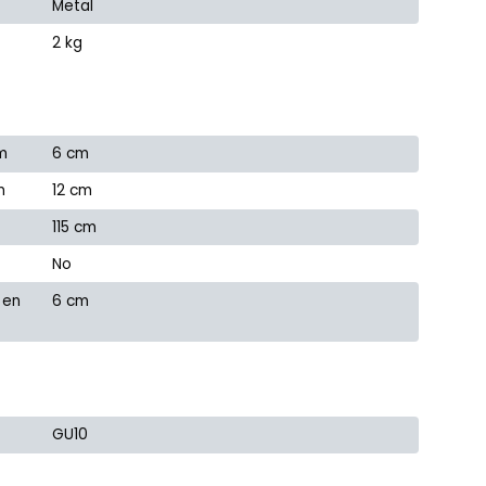
Metal
2 kg
m
6 cm
m
12 cm
115 cm
No
 en
6 cm
GU10