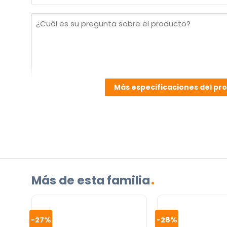
(Obligatorio)
¿Cuál
es
su
pregunta
sobre
el
Más especificaciones del pr
producto?
(Obligatorio)
Más de esta familia
Incluido por defecto
-27%
-28%