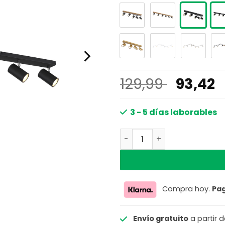
El
E
129,99
93,42
precio
p
origina
a
3 - 5 días laborables
era:
e
Barra negra 6 spots Glob
129,99 
9
Compra hoy.
Pa
Envío gratuito
a partir 