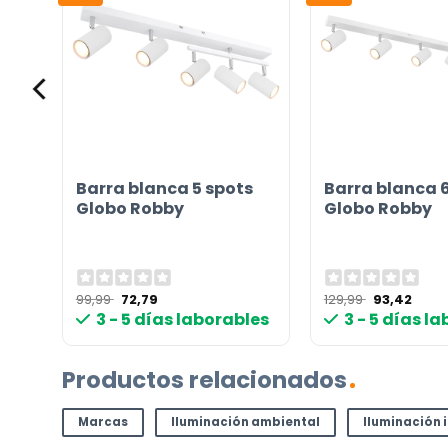
Instrucciones en diferentes idiomas
Etiqueta energética
¿TIENES ALGUNA PREGUNTA?
Contáctenos. Puede comunicarse con nosotros p
correo electrónico a
info@lamparas-en-linea.es
.
ots
Barra blanca 5 spots
Barra blanca 
Globo Robby
Globo Robby
El
El
El
El
99,99
72,79
129,99
93,42
precio
precio
precio
prec
les
3 - 5 días laborables
3 - 5 días l
original
actual
original
actua
era:
es:
era:
es:
99,99 €.
72,79 €.
129,99 €.
93,42
Productos relacionados
Marcas
Iluminación ambiental
Iluminación 