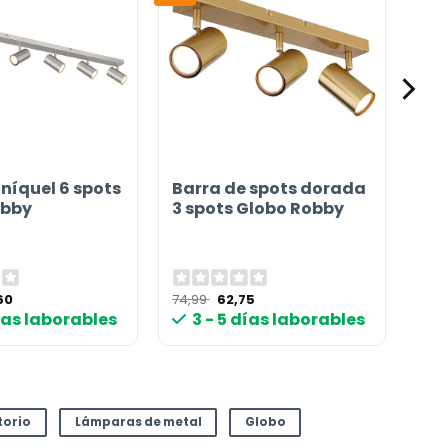
 níquel 6 spots
Barra de spots dorada
obby
3 spots Globo Robby
El
El
El
60
74,99
62,75
cio
precio
precio
precio
días laborables
3 - 5 días laborables
inal
actual
original
actual
es:
era:
es:
99 €.
97,60 €.
74,99 €.
62,75 €.
torio
Lámparas de metal
Globo