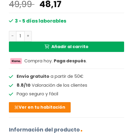
El
El
49,99
48,17
precio
precio
original
actual
3 - 5 días laborables
era:
es:
Lámpara spot de metal cepillado dorado con rotación R
49,99 €.
48,17 €.
Añadir al carrito
Compra hoy.
Paga después
.
Envío gratuito
a partir de 50€
8.8/10
Valoración de los clientes
Pago seguro y fácil
Ver en tu habitación
Información del producto