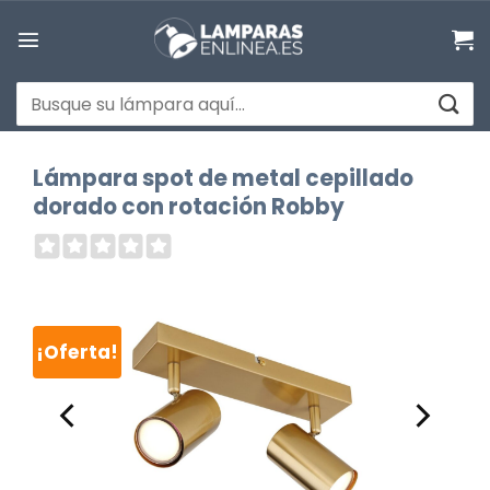
Saltar
al
contenido
Buscar
por:
Lámpara spot de metal cepillado
dorado con rotación Robby
¡Oferta!