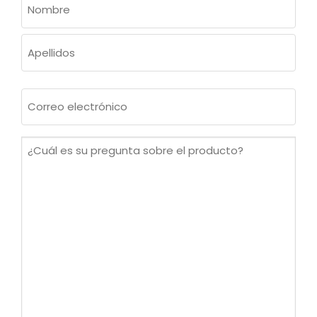
(OBLIGATORIO)
Nombre
Apellidos
Correo
electrónico
(Obligatorio)
¿Cuál
es
su
pregunta
sobre
el
producto?
(Obligatorio)