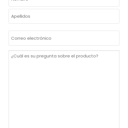
(OBLIGATORIO)
Nombre
Apellidos
Correo
electrónico
(Obligatorio)
¿Cuál
es
su
pregunta
sobre
el
producto?
(Obligatorio)