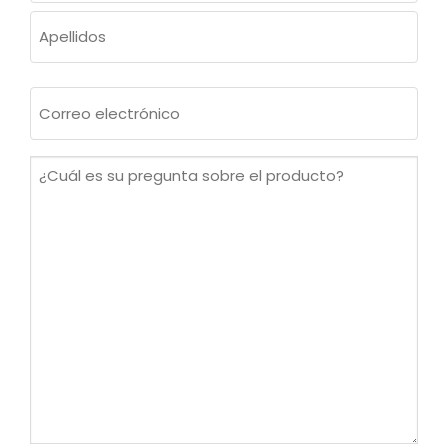
Nombre
Apellidos
Correo
electrónico
(Obligatorio)
¿Cuál
es
su
pregunta
sobre
el
producto?
(Obligatorio)