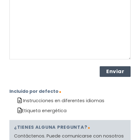
sobre
el
producto?
(Obligatorio)
Incluido por defecto
Instrucciones en diferentes idiomas
Etiqueta energética
¿TIENES ALGUNA PREGUNTA?
Contáctenos. Puede comunicarse con nosotros