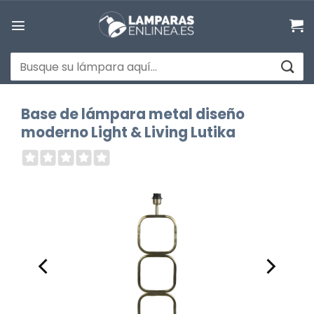
Saltar
al
contenido
Buscar
por:
Base de lámpara metal diseño
moderno Light & Living Lutika