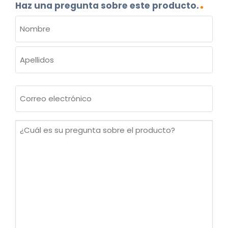
Haz una pregunta sobre este producto.
NOMBRE
(OBLIGATORIO)
Nombre
Apellidos
Correo
electrónico
(Obligatorio)
¿Cuál
es
su
pregunta
sobre
el
producto?
(Obligatorio)