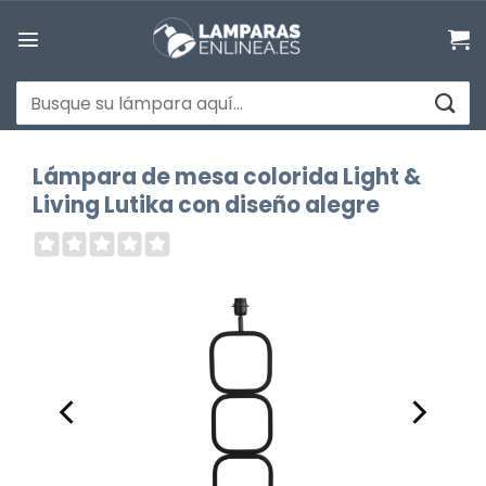
Saltar
al
contenido
Buscar
por:
Lámpara de mesa colorida Light &
Living Lutika con diseño alegre