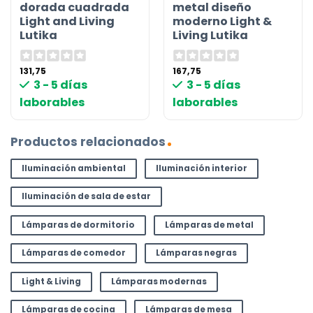
dorada cuadrada
metal diseño
Light and Living
moderno Light &
Lutika
Living Lutika
131,75
167,75
3 - 5 días
3 - 5 días
laborables
laborables
Productos relacionados
Iluminación ambiental
Iluminación interior
Iluminación de sala de estar
Lámparas de dormitorio
Lámparas de metal
Lámparas de comedor
Lámparas negras
Light & Living
Lámparas modernas
Lámparas de cocina
Lámparas de mesa