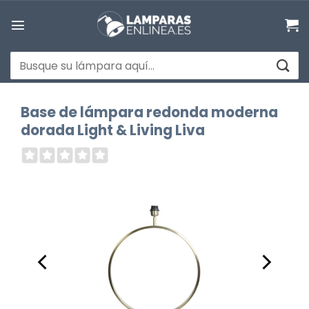
Saltar
al
contenido
Buscar
por:
Base de lámpara redonda moderna
dorada Light & Living Liva