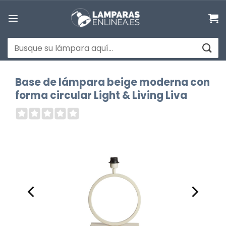
Saltar
al
contenido
Buscar
por:
Base de lámpara beige moderna con
forma circular Light & Living Liva