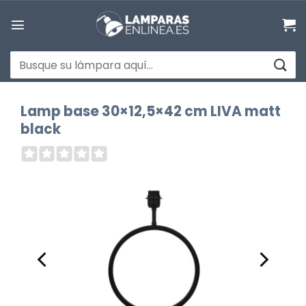
Saltar
al
contenido
Buscar
por:
Lamp base 30×12,5×42 cm LIVA matt
black