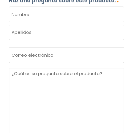
Haz una pregunta sobre este producto.
NOMBRE
(OBLIGATORIO)
Nombre
Apellidos
Correo
electrónico
(Obligatorio)
¿Cuál
es
su
pregunta
sobre
el
producto?
(Obligatorio)