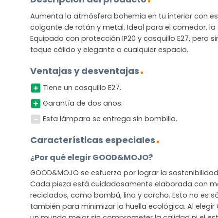
Aumenta la atmósfera bohemia en tu interior con e
colgante de ratán y metal. Ideal para el comedor, la o
Equipado con protección IP20 y casquillo E27, pero si
toque cálido y elegante a cualquier espacio.
Ventajas y desventajas
Tiene un casquillo E27.
Garantía de dos años.
Esta lámpara se entrega sin bombilla.
Características especiales
¿Por qué elegir GOOD&MOJO?
GOOD&MOJO se esfuerza por lograr la sostenibilidad s
Cada pieza está cuidadosamente elaborada con mat
reciclados, como bambú, lino y corcho. Esto no es sól
también para minimizar la huella ecológica. Al ele
un mundo mejor sin comprometer la calidad ni el est