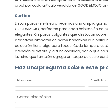
árbol por cada artículo vendido de GOOD&MOJO and 
Surtido
En Lamparas-en-linea ofrecemos una amplia gama 
GOOD&MOJO, perfectas para cada habitación de tu 
elegantes lámparas colgantes que destacan sobre
atractivas lámparas de pared bohemias que enriquec
colección tiene algo para todos. Cada lámpara est
atención al detalle y la funcionalidad, por lo que no
luz, sino que también agrega un toque de estilo co
Haz una pregunta sobre este pr
NOMBRE
(OBLIGATORIO)
Nombre
Apellidos
Correo
electrónico
(Obligatorio)