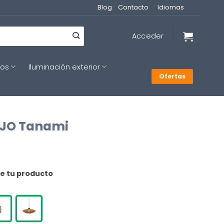
Blog
Contacto
Idiomas
Acceder
cos
Iluminación exterior
Ofertas
OJO Tanami
de tu producto