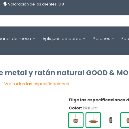
Valoración de los clientes: 8,8
aras de mesa
Apliques de pared
Plafones
Fo
 metal y ratán natural GOOD & M
Ver todas las especificaciones
Elige las especificaciones 
Color:
Natural