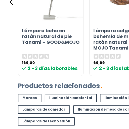
Etiqueta energética
¿TIENES ALGUNA PREGUNTA?
Lámpara boho en
Lámpara colg
Contáctenos. Puede comunicarse con nosotros p
al
ratán natural de pie
bohemia de me
correo electrónico a
info@lamparas-en-linea.es
.
mi
Tanami – GOOD&MOJO
ratán natural
MOJO Tanami
169,00
69,99
2 - 3 días laborables
2 - 3 días l
Productos relacionados
Marcas
Iluminación ambiental
Iluminación 
Lámparas de comedor
Iluminación de mesa de c
Lámparas de técho salón