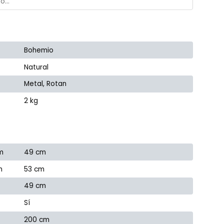
Bohemio
Natural
Metal, Rotan
2 kg
m
49 cm
m
53 cm
49 cm
Sí
200 cm