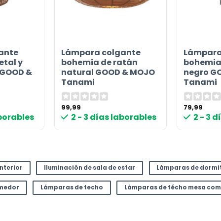
ante
Lámpara colgante
Lámpara
or
tal y
bohemia de ratán
bohemia
 GOOD &
natural GOOD & MOJO
negro G
Tanami
Tanami
99,99
79,99
aborables
2 - 3 días laborables
2 - 3 
interior
Iluminación de sala de estar
Lámparas de dormi
omedor
Lámparas de techo
Lámparas de técho mesa co