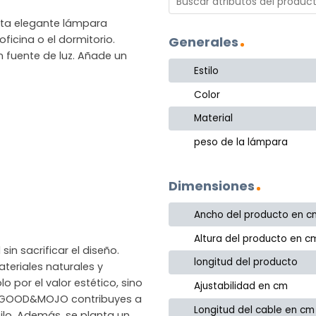
sta elegante lámpara
ficina o el dormitorio.
Generales
n fuente de luz. Añade un
Estilo
Color
Material
peso de la lámpara
Dimensiones
Ancho del producto en c
Altura del producto en c
in sacrificar el diseño.
longitud del producto
eriales naturales y
o por el valor estético, sino
Ajustabilidad en cm
gir GOOD&MOJO contribuyes a
Longitud del cable en cm
ilo. Además, se planta un