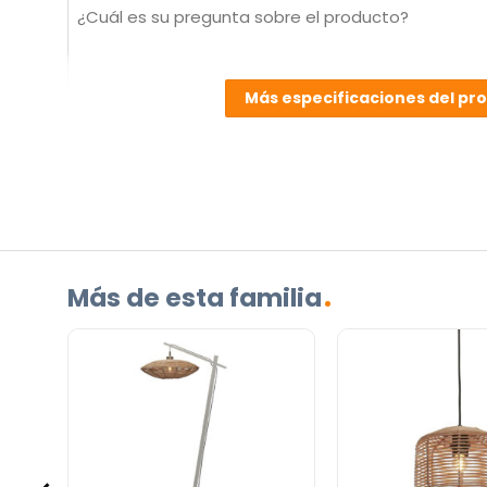
¿Cuál
es
su
pregunta
Más especificaciones del pr
sobre
el
producto?
(Obligatorio)
Más de esta familia
Incluido por defecto
Instrucciones en diferentes idiomas