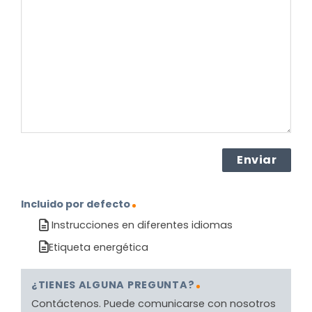
sobre
el
producto?
(Obligatorio)
Incluido por defecto
Instrucciones en diferentes idiomas
Etiqueta energética
¿TIENES ALGUNA PREGUNTA?
Contáctenos. Puede comunicarse con nosotros