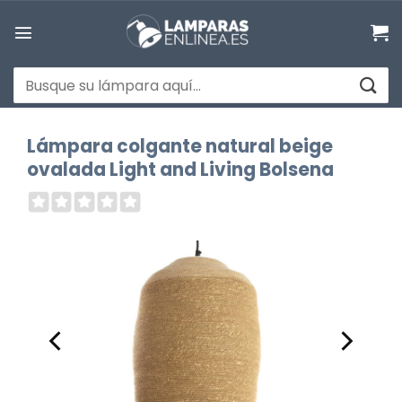
Saltar
al
contenido
Buscar
por:
Lámpara colgante natural beige
ovalada Light and Living Bolsena